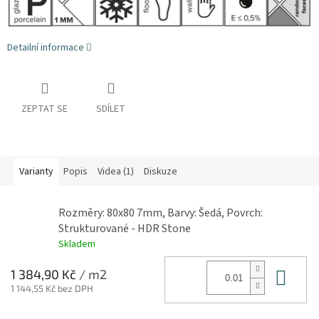
Detailní informace
ZEPTAT SE
SDÍLET
Varianty
Popis
Videa (1)
Diskuze
Rozměry: 80x80 7mm, Barvy: Šedá, Povrch:
Strukturované - HDR Stone
Skladem
Do 
1 384,90 Kč
/ m2
1 144,55 Kč bez DPH