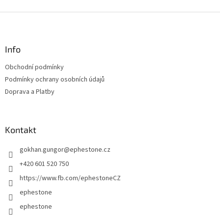
Z
á
p
a
Info
t
Obchodní podmínky
í
Podmínky ochrany osobních údajů
Doprava a Platby
Kontakt
gokhan.gungor
@
ephestone.cz
+420 601 520 750
https://www.fb.com/ephestoneCZ
ephestone
ephestone