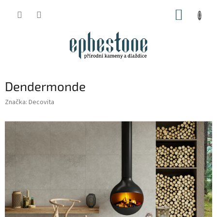
Přejít
NÁKUP
na
obsah
KOŠÍK
Dendermonde
Značka:
Decovita