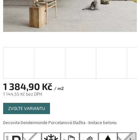
1 384,90 Kč
/ m2
1 144,55 Kč bez DPH
Měrná
ZVOLTE VARIANTU
cena:
Decovita Dendermonde
Porcelanová Dlažba - Imitace betonu