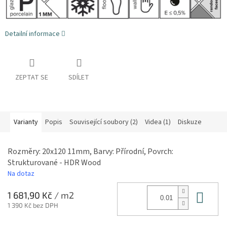
Detailní informace
ZEPTAT SE
SDÍLET
Varianty
Popis
Související soubory (2)
Videa (1)
Diskuze
Rozměry: 20x120 11mm, Barvy: Přírodní, Povrch:
Strukturované - HDR Wood
Na dotaz
Do 
1 681,90 Kč
/ m2
1 390 Kč bez DPH