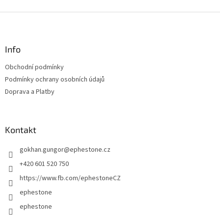
Z
á
p
a
Info
t
Obchodní podmínky
í
Podmínky ochrany osobních údajů
Doprava a Platby
Kontakt
gokhan.gungor
@
ephestone.cz
+420 601 520 750
https://www.fb.com/ephestoneCZ
ephestone
ephestone