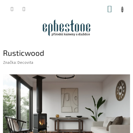
Přejít
NÁKUP
na
obsah
KOŠÍK
Rusticwood
Značka:
Decovita