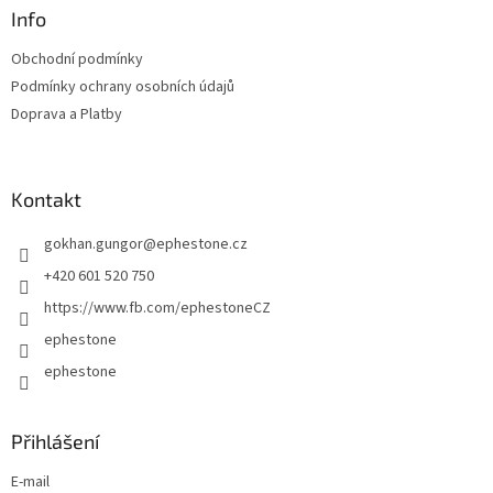
a
Info
t
Obchodní podmínky
í
Podmínky ochrany osobních údajů
Doprava a Platby
Kontakt
gokhan.gungor
@
ephestone.cz
+420 601 520 750
https://www.fb.com/ephestoneCZ
ephestone
ephestone
Přihlášení
E-mail