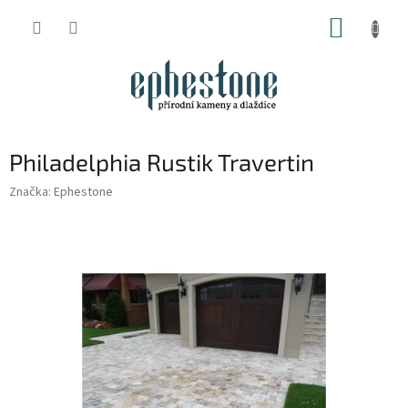
Přejít
NÁKUP
na
obsah
KOŠÍK
Philadelphia Rustik Travertin
Značka:
Ephestone